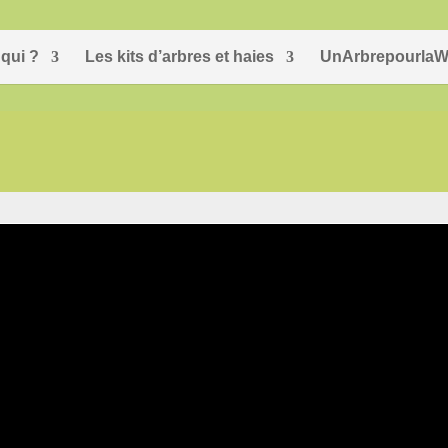
qui ?
Les kits d’arbres et haies
UnArbrepourlaW
ntez une commune ?