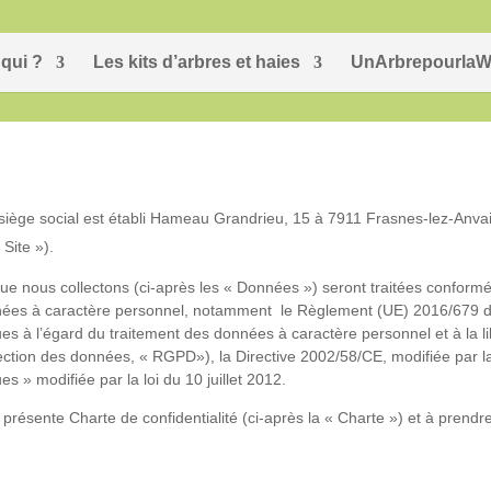
qui ?
Les kits d’arbres et haies
UnArbrepourlaW
siège social est établi Hameau Grandrieu, 15 à 7911 Frasnes-lez-Anvaing
 Site »).
e nous collectons (ci-après les « Données ») seront traitées conform
nnées à caractère personnel, notamment le Règlement (UE) 2016/679 d
ues à l’égard du traitement des données à caractère personnel et à la l
tection des données, « RGPD»), la Directive 2002/58/CE, modifiée par l
s » modifiée par la loi du 10 juillet 2012.
 présente Charte de confidentialité (ci-après la « Charte ») et à pren