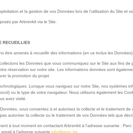
oitation et la gestion de vos Données lors de l’utilisation du Site et vos
osés par Arbrenkit via le Site.
E RECUEILLIES
s être amenés à recueillir des informations (en ce inclus les Données)
s collectons les Données que vous communiquez sur le Site aux fins de 
otre réservation sur notre site. Les informations données sont égalemen
surer la promotion du projet.
ils technologiques. Lorsque vous naviguez sur notre Site, nos systèmes i
tocol) ou le type de votre navigateur. Nous utilisons également les Cook
us avez visité.
onnées, vous consentez à et autorisez la collecte et le traitement de 
 autoriser la collecte ou le traitement de vos Données tels que décrits
ment à tout moment en contactant Arbrenkit à l’adresse suivante : Par
 email à l’adresse suivante
info@pnpc.be