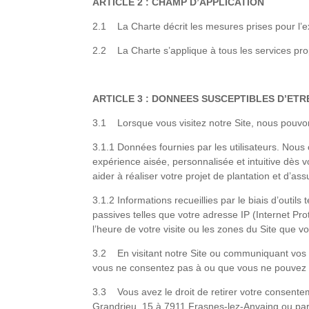
ARTICLE 2 : CHAMP D’APPLICATION
2.1 La Charte décrit les mesures prises pour l’expl
2.2 La Charte s’applique à tous les services prop
ARTICLE 3 : DONNEES SUSCEPTIBLES D’ETR
3.1 Lorsque vous visitez notre Site, nous pouvon
3.1.1 Données fournies par les utilisateurs. Nou
expérience aisée, personnalisée et intuitive dès v
aider à réaliser votre projet de plantation et d’as
3.1.2 Informations recueillies par le biais d’out
passives telles que votre adresse IP (Internet Pro
l’heure de votre visite ou les zones du Site que vo
3.2 En visitant notre Site ou communiquant vos D
vous ne consentez pas à ou que vous ne pouvez pas
3.3 Vous avez le droit de retirer votre consente
Grandrieu, 15 à 7911 Frasnes-lez-Anvaing ou par