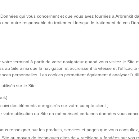
 Données qui vous concernent et que vous avez fournies à Arbrenkit da
e à une autre responsable du traitement lorsque le traitement de ces Do
tre terminal à partir de votre navigateur quand vous visitez le Site e
 au Site ainsi que la navigation et accroissent la vitesse et l’efficacité 
érences personnelles. Les cookies permettent également d’analyser l’utili
tilisés sur le Site :
ook);
suivi des éléments enregistrés sur votre compte client ;
iter votre utilisation du Site en mémorisant certaines données vous conc
 nous renseigner sur les produits, services et pages que vous consultez,
e Site au moyen de techniques dites de « reciblage » fondées sur vos re