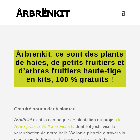
Årbrënkit, ce sont des plants
de haies, de petits fruitiers et
d’arbres fruitiers haute-tige
en kits,
100 % gratuits !
Gratuité pour aider à planter
Årbrënkit
c’est la campagne de plantation du projet
Un
Arbre pour la Wallonie Picarde
dont l’objectif vise la
verdurisation de notre belle Wallonie picarde à travers la
plantation de haies et d’arbres fruitiers haute-tige