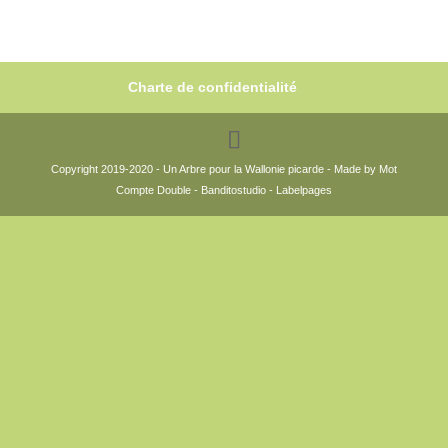
Charte de confidentialité
Copyright 2019-2020 - Un Arbre pour la Wallonie picarde - Made by Mot
Compte Double - Banditostudio - Labelpages